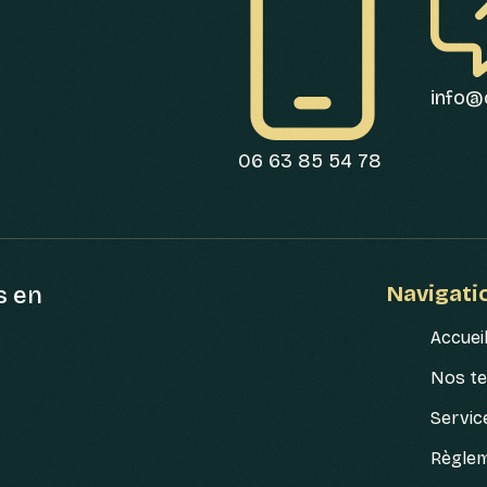
info@c
06 63 85 54 78
Navigati
s en
Accuei
Nos t
Servic
Règle